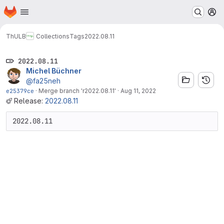
Homepage
Skip to main content
M
ThULB
Collections
Tags
2022.08.11
2022.08.11
Michel Büchner
@fa25neh
e25379ce
·
Merge branch 'r2022.08.11'
·
Aug 11, 2022
Release:
2022.08.11
2022.08.11